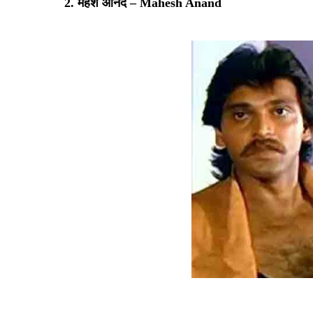
2.
महेश आनंद
– Mahesh Anand