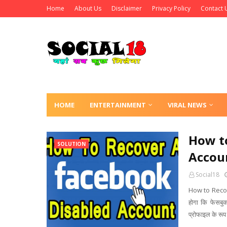
Home
About Us
Disclaimer
Privacy Policy
Contact 
HOME
ENTERTAINMENT
VIRAL NEWS
How t
SOLUTION
Accoun
Social18
How to Recov
होगा कि फेसबु
प्रोफाइल के रूप म