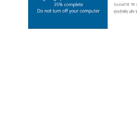
Social18 पर आप
एंटरटेनमेंट और स