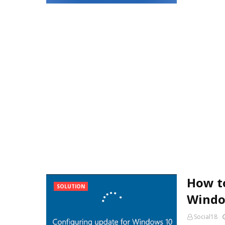
How t
SOLUTION
Window
Social18