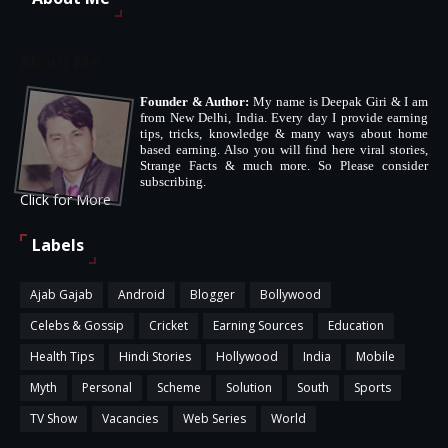
About Me
Founder & Author:
My name is Deepak Giri & I am
from New Delhi, India. Every day I provide earning
tips, tricks, knowledge & many ways about home
based earning. Also you will find here viral stories,
Strange Facts & much more. So Please consider
subscribing.
Click for More
Labels
Ajab Gajab
Android
Blogger
Bollywood
Celebs & Gossip
Cricket
Earning Sources
Education
Health Tips
Hindi Stories
Hollywood
India
Mobile
Myth
Personal
Scheme
Solution
South
Sports
TV Show
Vacancies
Web Series
World