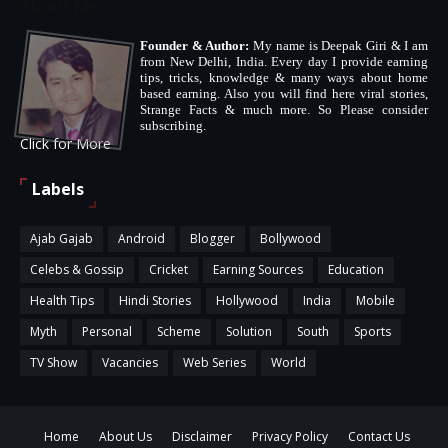
About Me
Founder & Author:
My name is Deepak Giri & I am
from New Delhi, India. Every day I provide earning
tips, tricks, knowledge & many ways about home
based earning. Also you will find here viral stories,
Strange Facts & much more. So Please consider
subscribing.
Click for More
Labels
Ajab Gajab
Android
Blogger
Bollywood
Celebs & Gossip
Cricket
Earning Sources
Education
Health Tips
Hindi Stories
Hollywood
India
Mobile
Myth
Personal
Scheme
Solution
South
Sports
TV Show
Vacancies
Web Series
World
Home
About Us
Disclaimer
Privacy Policy
Contact Us