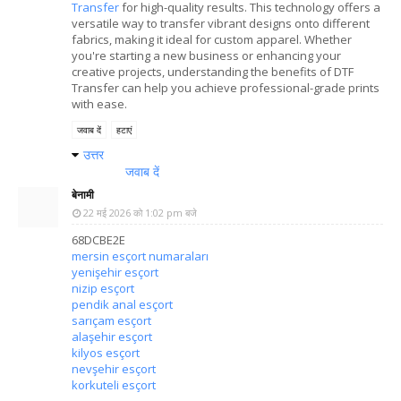
Transfer
for high-quality results. This technology offers a
versatile way to transfer vibrant designs onto different
fabrics, making it ideal for custom apparel. Whether
you're starting a new business or enhancing your
creative projects, understanding the benefits of DTF
Transfer can help you achieve professional-grade prints
with ease.
जवाब दें
हटाएं
उत्तर
जवाब दें
बेनामी
22 मई 2026 को 1:02 pm बजे
68DCBE2E
mersin esçort numaraları
yenişehir esçort
nizip esçort
pendik anal esçort
sarıçam esçort
alaşehir esçort
kilyos esçort
nevşehir esçort
korkuteli esçort