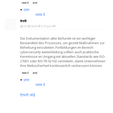
जवाब दें
हटाएं
उत्तर
जवाब दें
बेनामी
25 मई 2026 को 5:13 pm बजे
Die Dokumentation aller Befunde ist ein wichtiger
Bestandteil des Prozesses, um gezielt Maßnahmen zur
Behebung einzuleiten. Fortbildungen im Bereich
cybersecurity weiterbildung sollten auch praktische
Kenntnisse im Umgang mit aktuellen Standards wie ISO
27001 oder BSI TR-02102 vermitteln, damit Unternehmen
ihre Websicherheit kontinuierlich verbessern können.
जवाब दें
हटाएं
उत्तर
जवाब दें
टिप्पणी जोड़ें