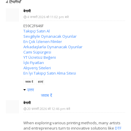
4 टिप्पणियाँ
बेनामी
4 जनवरी 2026 को 11:02 pm बजे
E59C2F646F
Takipçi Satın Al
Sevgiliyle Oynanacak Oyunlar
En Çok İzlenen Filmler
Arkadaşlarla Oynanacak Oyunlar
Cami Süpürgesi
YT Ücretsiz Beğeni
İçki Fiyatları
Alışveriş Siteleri
En İyi Takipçi Satın Alma Sitesi
जवाब दें
हटाएं
उत्तर
जवाब दें
बेनामी
20 फ़रवरी 2026 को 12:46 pm बजे
When exploring various printing methods, many artists
and entrepreneurs turn to innovative solutions like
DTF