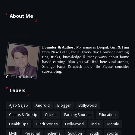
About Me
About Me
Founder & Author:
My name is Deepak Giri & I am
from New Delhi, India. Every day I provide earning
tips, tricks, knowledge & many ways about home
based earning. Also you will find here viral stories,
Strange Facts & much more. So Please consider
subscribing.
Click for More
Labels
Ajab Gajab
Android
Blogger
Bollywood
Celebs & Gossip
Cricket
Earning Sources
Education
Health Tips
Hindi Stories
Hollywood
India
Mobile
Myth
Personal
Scheme
Solution
South
Sports