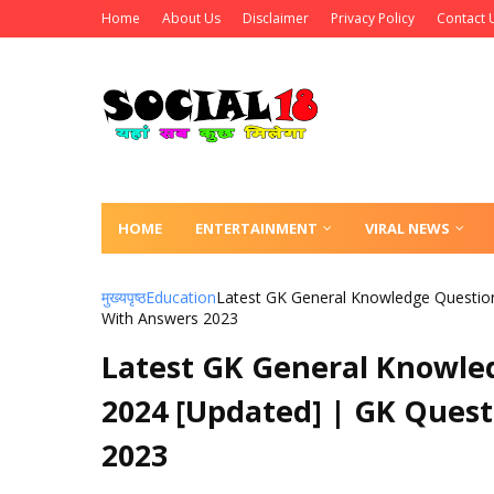
Home
About Us
Disclaimer
Privacy Policy
Contact 
HOME
ENTERTAINMENT
VIRAL NEWS
मुख्यपृष्ठ
Education
Latest GK General Knowledge Question
With Answers 2023
Latest GK General Knowle
2024 [Updated] | GK Quest
2023