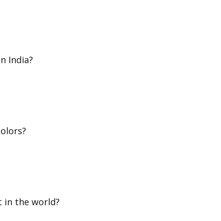
n India?
colors?
t in the world?