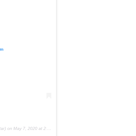
am
tar) on
May 7, 2020 at 2:51pm PDT