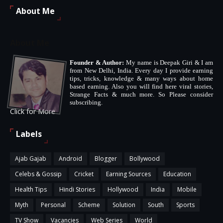
About Me
About Me
Founder & Author:
My name is Deepak Giri & I am
from New Delhi, India. Every day I provide earning
tips, tricks, knowledge & many ways about home
based earning. Also you will find here viral stories,
Strange Facts & much more. So Please consider
subscribing.
Click for More
Labels
Ajab Gajab
Android
Blogger
Bollywood
Celebs & Gossip
Cricket
Earning Sources
Education
Health Tips
Hindi Stories
Hollywood
India
Mobile
Myth
Personal
Scheme
Solution
South
Sports
TV Show
Vacancies
Web Series
World