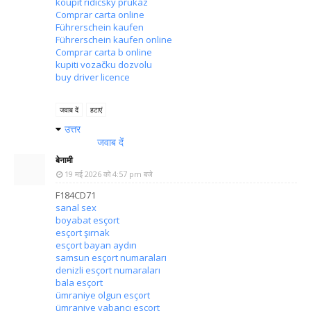
koupit ridicsky prukaz
Comprar carta online
Führerschein kaufen
Führerschein kaufen online
Comprar carta b online
kupiti vozačku dozvolu
buy driver licence
जवाब दें
हटाएं
उत्तर
जवाब दें
बेनामी
19 मई 2026 को 4:57 pm बजे
F184CD71
sanal sex
boyabat esçort
esçort şırnak
esçort bayan aydın
samsun esçort numaraları
denizli esçort numaraları
bala esçort
ümraniye olgun esçort
ümraniye yabancı esçort