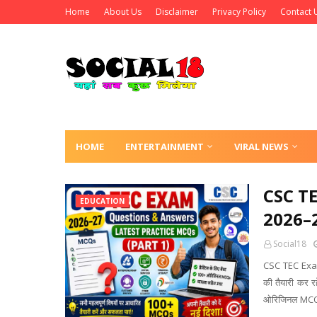
Home
About Us
Disclaimer
Privacy Policy
Contact 
HOME
ENTERTAINMENT
VIRAL NEWS
CSC T
EDUCATION
2026–2
Social18
CSC TEC Exa
की तैयारी कर रहे
ओरिजिनल MCQs