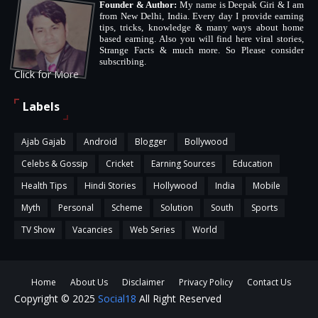
Founder & Author:
My name is Deepak Giri & I am
from New Delhi, India. Every day I provide earning
tips, tricks, knowledge & many ways about home
based earning. Also you will find here viral stories,
Strange Facts & much more. So Please consider
subscribing.
Click for More
Labels
Ajab Gajab
Android
Blogger
Bollywood
Celebs & Gossip
Cricket
Earning Sources
Education
Health Tips
Hindi Stories
Hollywood
India
Mobile
Myth
Personal
Scheme
Solution
South
Sports
TV Show
Vacancies
Web Series
World
Home
About Us
Disclaimer
Privacy Policy
Contact Us
Copyright © 2025
Social18
All Right Reserved