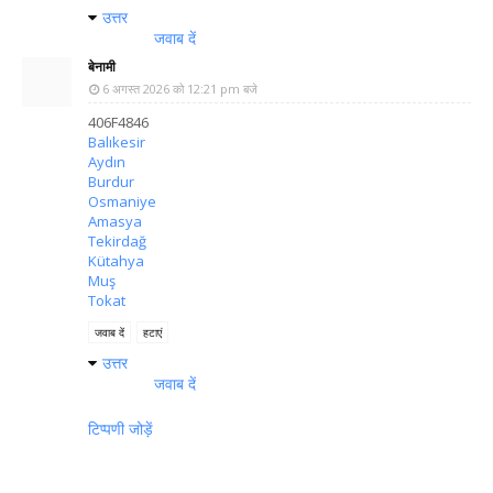
उत्तर
जवाब दें
बेनामी
6 अगस्त 2026 को 12:21 pm बजे
406F4846
Balıkesir
Aydın
Burdur
Osmaniye
Amasya
Tekirdağ
Kütahya
Muş
Tokat
जवाब दें
हटाएं
उत्तर
जवाब दें
टिप्पणी जोड़ें