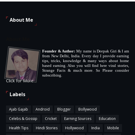
About Me
About Me
Founder & Author:
My name is Deepak Giri & I am
from New Delhi, India. Every day I provide earning
tips, tricks, knowledge & many ways about home
based earning. Also you will find here viral stories,
Strange Facts & much more. So Please consider
subscribing.
Click for More
Labels
Ajab Gajab
Android
Blogger
Bollywood
Celebs & Gossip
Cricket
Earning Sources
Education
Health Tips
Hindi Stories
Hollywood
India
Mobile