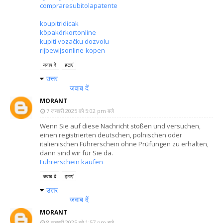
compraresubitolapatente
koupitridicak
köpakörkortonline
kupiti vozačku dozvolu
rijbewijsonline-kopen
जवाब दें
हटाएं
उत्तर
जवाब दें
MORANT
7 जनवरी 2025 को 5:02 pm बजे
Wenn Sie auf diese Nachricht stoßen und versuchen,
einen registrierten deutschen, polnischen oder
italienischen Führerschein ohne Prüfungen zu erhalten,
dann sind wir für Sie da.
Führerschein kaufen
जवाब दें
हटाएं
उत्तर
जवाब दें
MORANT
8 जनवरी 2025 को 1:57 pm बजे