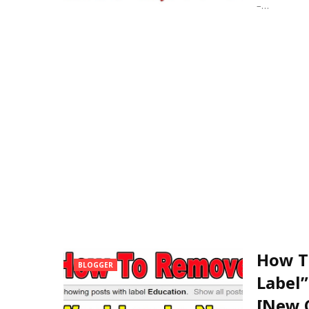
–…
How T
BLOGGER
Label”
[New 