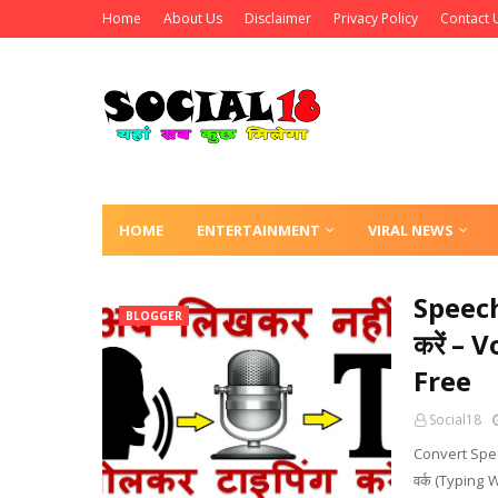
Home
About Us
Disclaimer
Privacy Policy
Contact 
HOME
ENTERTAINMENT
VIRAL NEWS
Speech
BLOGGER
करें –
Free
Social18
Convert Speech
वर्क (Typing Wo