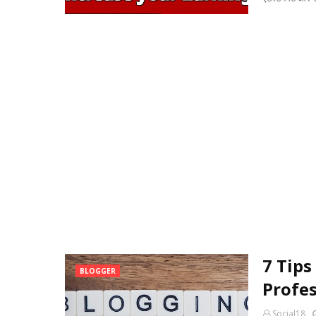
7 Tips
BLOGGER
Profes
Social18