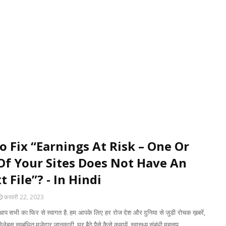
 Fix “Earnings At Risk – One Or
Of Your Sites Does Not Have An
t File”? - In Hindi
फ़रवरी 22, 2023
 सभी का फिर से स्वागत है. हम आपके लिए हर रोज देश और दुनिया से जुडी रोचक ख़बरें,
ेलेबस सम्बंधित मजेदार जानकारी, घर बैठे पैसे कैसे कमायें, स्वास्थ्य संबंधी महत्वप…