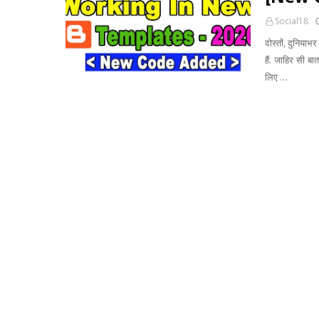
Social18
दोस्तों, दुनिया
हैं. जाहिर सी 
लिए …