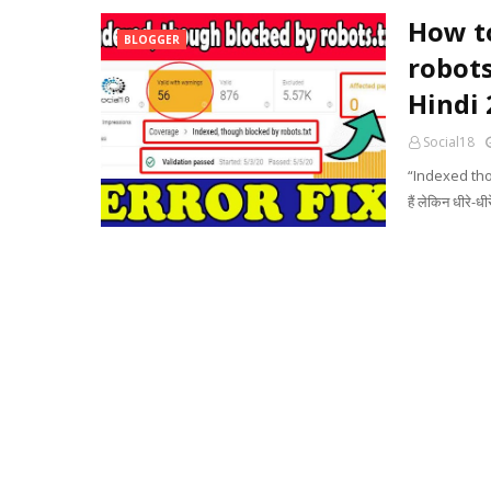
How to
BLOGGER
robots
Hindi
Social18
“Indexed thou
हैं लेकिन धीरे-ध