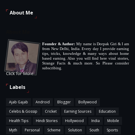
About Me
About Me
Founder & Author:
My name is Deepak Giri & I am
from New Delhi, India. Every day I provide earning
tips, tricks, knowledge & many ways about home
based earning. Also you will find here viral stories,
Strange Facts & much more. So Please consider
subscribing.
Click for More
Labels
Ajab Gajab
Android
Blogger
Bollywood
Celebs & Gossip
Cricket
Earning Sources
Education
Health Tips
Hindi Stories
Hollywood
India
Mobile
Myth
Personal
Scheme
Solution
South
Sports