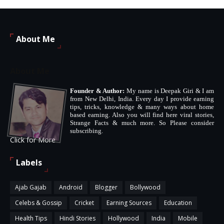
About Me
About Me
Founder & Author:
My name is Deepak Giri & I am
from New Delhi, India. Every day I provide earning
tips, tricks, knowledge & many ways about home
based earning. Also you will find here viral stories,
Strange Facts & much more. So Please consider
subscribing.
Click for More
Labels
Ajab Gajab
Android
Blogger
Bollywood
Celebs & Gossip
Cricket
Earning Sources
Education
Health Tips
Hindi Stories
Hollywood
India
Mobile