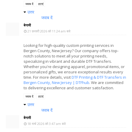
जवाब दें
हटाएं
उत्तर
जवाब दें
बेनामी
21 फ़रवरी 2026 को 11:24 am बजे
Looking for high-quality custom printing services in
Bergen County, New Jersey? Our company offers top-
notch solutions to meet all your printing needs,
specializing in vibrant and durable DTF Transfers.
Whether you're designing apparel, promotional items, or
personalized gifts, we ensure exceptional results every
time. For more details, visit
DTF Printing & DTF Transfers in
Bergen County, New Jersey | DTFhub
. We are committed
to delivering excellence and customer satisfaction.
जवाब दें
हटाएं
उत्तर
जवाब दें
बेनामी
18 मार्च 2026 को 3:47 am बजे