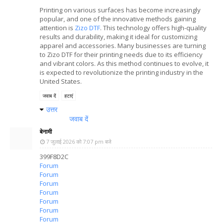
Printing on various surfaces has become increasingly
popular, and one of the innovative methods gaining
attention is
Zizo DTF
. This technology offers high-quality
results and durability, making it ideal for customizing
apparel and accessories. Many businesses are turning
to Zizo DTF for their printing needs due to its efficiency
and vibrant colors. As this method continues to evolve, it
is expected to revolutionize the printing industry in the
United States.
जवाब दें
हटाएं
उत्तर
जवाब दें
बेनामी
7 जुलाई 2026 को 7:07 pm बजे
399F8D2C
Forum
Forum
Forum
Forum
Forum
Forum
Forum