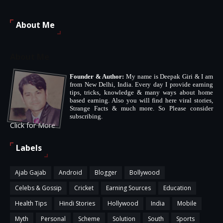
About Me
About Me
Founder & Author:
My name is Deepak Giri & I am
from New Delhi, India. Every day I provide earning
tips, tricks, knowledge & many ways about home
based earning. Also you will find here viral stories,
Strange Facts & much more. So Please consider
subscribing.
Click for More
Labels
Ajab Gajab
Android
Blogger
Bollywood
Celebs & Gossip
Cricket
Earning Sources
Education
Health Tips
Hindi Stories
Hollywood
India
Mobile
Myth
Personal
Scheme
Solution
South
Sports