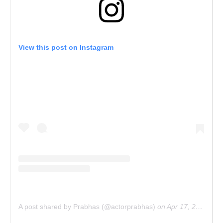
View this post on Instagram
A post shared by Prabhas (@actorprabhas)
on
Apr 17, 2019 at 7:48am PDT