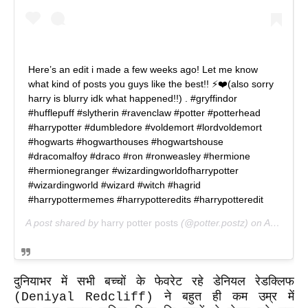
Here’s an edit i made a few weeks ago! Let me know
what kind of posts you guys like the best!! ⚡️❤️(also sorry
harry is blurry idk what happened!!) . #gryffindor
#hufflepuff #slytherin #ravenclaw #potter #potterhead
#harrypotter #dumbledore #voldemort #lordvoldemort
#hogwarts #hogwarthouses #hogwartshouse
#dracomalfoy #draco #ron #ronweasley #hermione
#hermionegranger #wizardingworldofharrypotter
#wizardingworld #wizard #witch #hagrid
#harrypottermemes #harrypotteredits #harrypotteredit
A post shared by
harry potter posts
(@potter.postz) on
Aug 26, 2019 at 9:44am PDT
दुनियाभर में सभी बच्चों के फेवरेट रहे डेनियल रेडक्लिफ
(Deniyal Redcliff) ने बहुत ही कम उम्र में