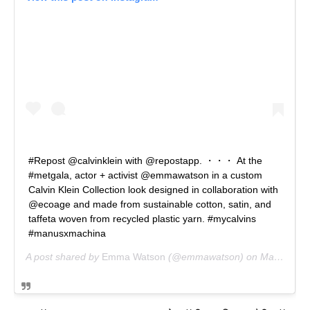
#Repost @calvinklein with @repostapp. ・・・ At the
#metgala, actor + activist @emmawatson in a custom
Calvin Klein Collection look designed in collaboration with
@ecoage and made from sustainable cotton, satin, and
taffeta woven from recycled plastic yarn. #mycalvins
#manusxmachina
A post shared by
Emma Watson
(@emmawatson) on
May 2, 2016 at 6:34pm PDT