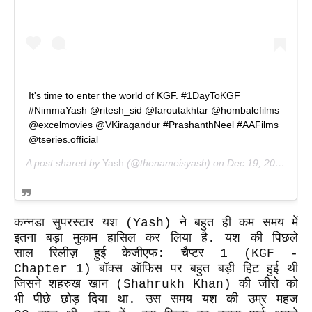
It's time to enter the world of KGF. #1DayToKGF
#NimmaYash @ritesh_sid @faroutakhtar @hombalefilms
@excelmovies @VKiragandur #PrashanthNeel #AAFilms
@tseries.official
A post shared by
Yash
(@thenameisyash) on
Dec 19, 2018 at 11:26pm PST
कन्नडा सुपरस्टार यश (Yash) ने बहुत ही कम समय में
इतना बड़ा मुकाम हासिल कर लिया है. यश की पिछले
साल रिलीज़ हुई केजीएफ: चैप्टर 1 (KGF -
Chapter 1) बॉक्स ऑफिस पर बहुत बड़ी हिट हुई थी
जिसने शहरुख खान (Shahrukh Khan) की जीरो को
भी पीछे छोड़ दिया था. उस समय यश की उम्र महज