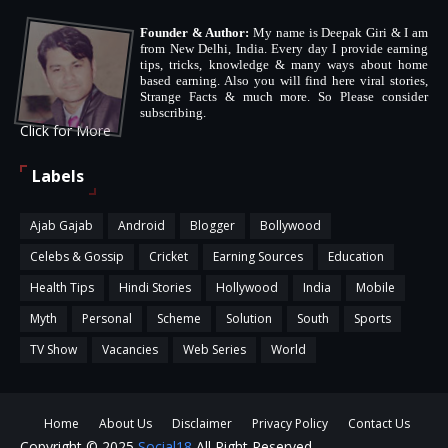
Founder & Author:
My name is Deepak Giri & I am
from New Delhi, India. Every day I provide earning
tips, tricks, knowledge & many ways about home
based earning. Also you will find here viral stories,
Strange Facts & much more. So Please consider
subscribing.
Click for More
Labels
Ajab Gajab
Android
Blogger
Bollywood
Celebs & Gossip
Cricket
Earning Sources
Education
Health Tips
Hindi Stories
Hollywood
India
Mobile
Myth
Personal
Scheme
Solution
South
Sports
TV Show
Vacancies
Web Series
World
Home
About Us
Disclaimer
Privacy Policy
Contact Us
Copyright © 2025
Social18
All Right Reserved