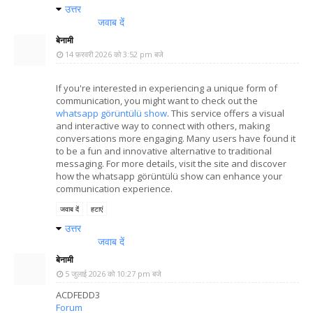
उत्तर
जवाब दें
बेनामी
14 फ़रवरी 2026 को 3:52 pm बजे
If you're interested in experiencing a unique form of
communication, you might want to check out the
whatsapp görüntülü show
. This service offers a visual
and interactive way to connect with others, making
conversations more engaging. Many users have found it
to be a fun and innovative alternative to traditional
messaging. For more details, visit the site and discover
how the whatsapp görüntülü show can enhance your
communication experience.
जवाब दें
हटाएं
उत्तर
जवाब दें
बेनामी
5 जुलाई 2026 को 10:27 pm बजे
ACDFEDD3
Forum