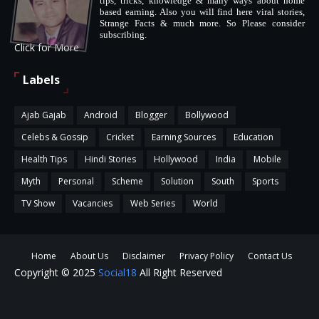
tips, tricks, knowledge & many ways about home
based earning. Also you will find here viral stories,
Strange Facts & much more. So Please consider
subscribing.
Click for More
Labels
Ajab Gajab
Android
Blogger
Bollywood
Celebs & Gossip
Cricket
Earning Sources
Education
Health Tips
Hindi Stories
Hollywood
India
Mobile
Myth
Personal
Scheme
Solution
South
Sports
TV Show
Vacancies
Web Series
World
Home
About Us
Disclaimer
Privacy Policy
Contact Us
Copyright © 2025
Social18
All Right Reserved