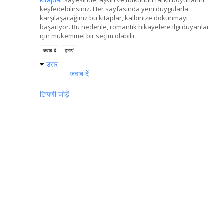
kitaplar
sayesinde, aşkın ve tutkunun farklı boyutlarını
keşfedebilirsiniz. Her sayfasında yeni duygularla
karşılaşacağınız bu kitaplar, kalbinize dokunmayı
başarıyor. Bu nedenle, romantik hikayelere ilgi duyanlar
için mükemmel bir seçim olabilir.
जवाब दें
हटाएं
उत्तर
जवाब दें
टिप्पणी जोड़ें