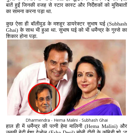
बातें हुईं जिनकी वजह से स्टार कास्ट और निर्देशकों को मुसिबातों
का सामना करना पड़ा था.
कुछ ऐसा ही बॉलीवुड के मशहूर डायरेक्टर सुभाष घई
(Subhash
Ghai)
के साथ भी हुआ था. सुभाष घई को भी धर्मेन्द्र के गुस्से का
शिकार होना पड़ा.
Dharmendra - Hema Malini - Subhash Ghai
हाल ही में धर्मेन्द्र की पत्नी हेमा मालिनी
(Hema Malini)
और
उनकी बेटी ईशा देओल
(Esha Deol)
सोनी टीवी के कॉमेडी शो ‘द