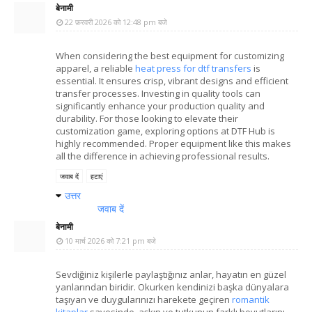
बेनामी
22 फ़रवरी 2026 को 12:48 pm बजे
When considering the best equipment for customizing
apparel, a reliable
heat press for dtf transfers
is
essential. It ensures crisp, vibrant designs and efficient
transfer processes. Investing in quality tools can
significantly enhance your production quality and
durability. For those looking to elevate their
customization game, exploring options at DTF Hub is
highly recommended. Proper equipment like this makes
all the difference in achieving professional results.
जवाब दें
हटाएं
उत्तर
जवाब दें
बेनामी
10 मार्च 2026 को 7:21 pm बजे
Sevdiğiniz kişilerle paylaştığınız anlar, hayatın en güzel
yanlarından biridir. Okurken kendinizi başka dünyalara
taşıyan ve duygularınızı harekete geçiren
romantik