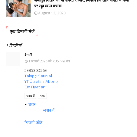
बॉलीवुड सितारों की वो वायरल तस्वीरें, जिन्होंने इस साल सोशल मीडिया
पर खूब बवाल मचाया
August 13, 2023
एक टिप्पणी भेजें
1 टिप्पणियाँ
बेनामी
1 जनवरी 2026 को 7:35 pm बजे
5EB530D56E
Takipçi Satın Al
YT Ücretsiz Abone
Cin Fiyatları
जवाब दें
हटाएं
उत्तर
जवाब दें
टिप्पणी जोड़ें