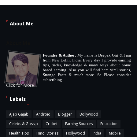
About Me
About Me
Founder & Author:
My name is Deepak Giri & I am
from New Delhi, India. Every day I provide earning
tips, tricks, knowledge & many ways about home
based earning. Also you will find here viral stories,
Strange Facts & much more. So Please consider
subscribing.
Click for More
Labels
Ajab Gajab
Android
Blogger
Bollywood
Celebs & Gossip
Cricket
Earning Sources
Education
Health Tips
Hindi Stories
Hollywood
India
Mobile