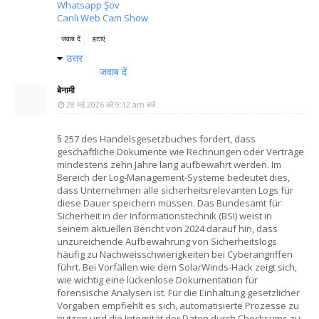
Whatsapp Şov
Canli Web Cam Show
जवाब दें
हटाएं
उत्तर
जवाब दें
बेनामी
28 मई 2026 को 9:12 am बजे
§ 257 des Handelsgesetzbuches fordert, dass
geschäftliche Dokumente wie Rechnungen oder Verträge
mindestens zehn Jahre lang aufbewahrt werden. Im
Bereich der Log-Management-Systeme bedeutet dies,
dass Unternehmen alle sicherheitsrelevanten Logs für
diese Dauer speichern müssen. Das Bundesamt für
Sicherheit in der Informationstechnik (BSI) weist in
seinem aktuellen Bericht von 2024 darauf hin, dass
unzureichende Aufbewahrung von Sicherheitslogs
häufig zu Nachweisschwierigkeiten bei Cyberangriffen
führt. Bei Vorfällen wie dem SolarWinds-Hack zeigt sich,
wie wichtig eine lückenlose Dokumentation für
forensische Analysen ist. Für die Einhaltung gesetzlicher
Vorgaben empfiehlt es sich, automatisierte Prozesse zu
nutzen und die Integrität der Daten durch Checksums zu