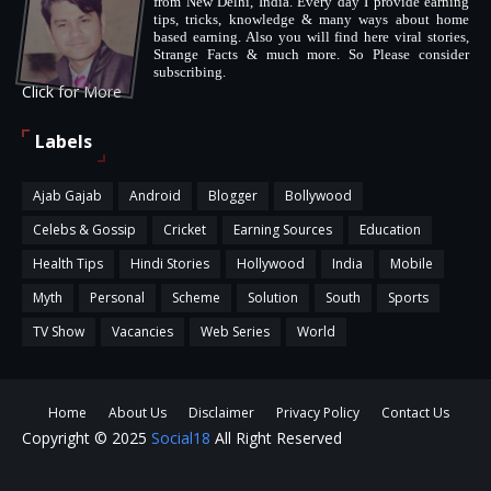
from New Delhi, India. Every day I provide earning
tips, tricks, knowledge & many ways about home
based earning. Also you will find here viral stories,
Strange Facts & much more. So Please consider
subscribing.
Click for More
Labels
Ajab Gajab
Android
Blogger
Bollywood
Celebs & Gossip
Cricket
Earning Sources
Education
Health Tips
Hindi Stories
Hollywood
India
Mobile
Myth
Personal
Scheme
Solution
South
Sports
TV Show
Vacancies
Web Series
World
Home
About Us
Disclaimer
Privacy Policy
Contact Us
Copyright © 2025
Social18
All Right Reserved