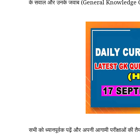
के
सवाल
और
उनके
जवाब
(General Knowledge 
सभी
को
ध्यानपूर्वक
पढ़ें
और
अपनी
आगामी
परीक्षाओं
की
तै