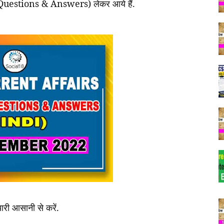
Questions & Answers)
लेकर
आये
हैं
.
यारी
आसानी
से
करें
.