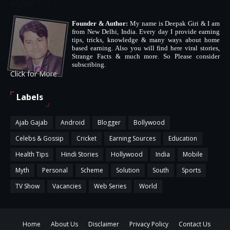
About Me
Founder & Author:
My name is Deepak Giri & I am
from New Delhi, India. Every day I provide earning
tips, tricks, knowledge & many ways about home
based earning. Also you will find here viral stories,
Strange Facts & much more. So Please consider
subscribing.
Click for More
Labels
Ajab Gajab
Android
Blogger
Bollywood
Celebs & Gossip
Cricket
Earning Sources
Education
Health Tips
Hindi Stories
Hollywood
India
Mobile
Myth
Personal
Scheme
Solution
South
Sports
TV Show
Vacancies
Web Series
World
Home
About Us
Disclaimer
Privacy Policy
Contact Us