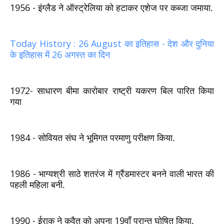
1956 -
इंग्‍लैड ने ऑस्‍ट्रेलिया को हटाकर एशेज पर कब्‍जा जमाया.
Today History : 26 August का इतिहास - देश और दुनिया
के इतिहास में 26 अगस्त का दिन
1972-
साधारण बीमा कारोबार राष्ट्री यकरण बिल पारित किया
गया
1984 -
सोवियत संघ ने भूमिगत परमाणु परीक्षण किया.
1986 -
भाग्‍यश्री साठे शतरंज में ग्रैंडमास्‍टर बनने वाली भारत की
पहली महिला बनी.
1990 -
ईराक ने कुवैत को अपना
19
वाँ प्रान्त घोषित किया.