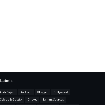
Labels
Ajab Gajab
Android
Blogger
Bollywood
Celebs & Gossip
Cricket
Earning Sources