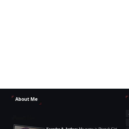
About Me
About Me
Founder & Author:
My name is Deepak Giri