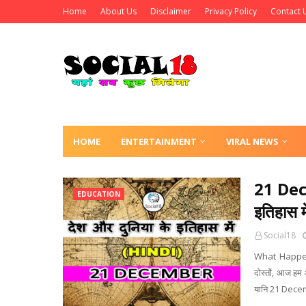
Home
About Us
Disclaimer
Privacy Policy
Contact 
HOME
ENTERTAINMENT
VIRAL NEWS
21 Dec
EDUCATION
इतिहास म
Social18
What Happen
दोस्तों, आज हम
यानि 21 Decemb