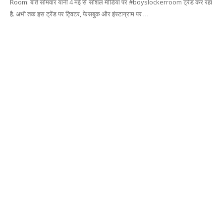
Room: बीते सोमवार यानी 4 मई से सोशल मीडिया पर #boyslockerroom ट्रेंड कर रहा
है. अभी तक इस ट्रेंड पर ट्विटर, फेसबुक और इंस्टाग्राम पर …