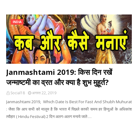
INDIA
Janmashtami 2019: किस दिन रखें
जन्माष्टमी का व्रत और क्या है शुभ मुहूर्त?
Social18
अगस्त 22, 2019
Janmashtami 2019, Which Date Is Best For Fast And Shubh Muhurat
: जैसा कि आप सभी को मालूम है कि भारत में पिछले काफी समय हर हिन्दुओं के अधिकांश
त्यौहार ( Hindu Festival) 2 दिन अलग-अलग मनाये जाते …